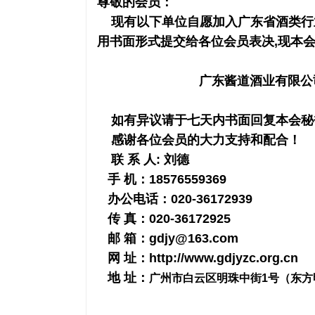
尊敬的会员：
现有以下单位自愿加入广东省酒类行
用书面形式提交给各位会员表决,现本会
广东酱道酒业有限公司
如有异议请于七天内书面回复本会秘
感谢各位会员的大力支持和配合！
联 系 人: 刘德
手 机：18576559369
办公电话：020-36172939
传 真：020-36172925
邮 箱：gdjy@163.com
网 址：http://www.gdjyzc.org.cn
地 址：
广州市白云区明珠中街1号（东方