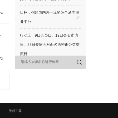
目标：创建国内外一流的综合酒类服
24
务平台
行动上：9日会员日、19日会长走访
公
日、29日专家面对面名酒辨识公益交
流日
72
三感：荣耀感、赋能感（增值感）、
信息感
三个原则：会员能做的，协会不做；
会员想做的协会要全力去做；会员做
不了的，协会要想办法去做
|
资料下载