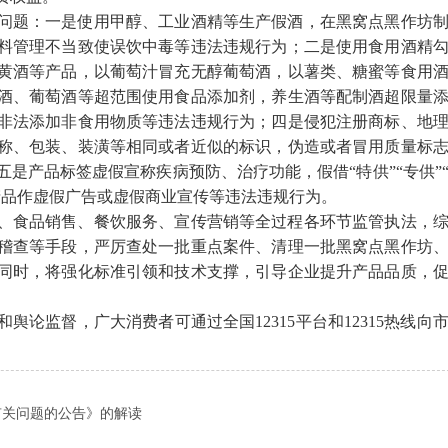
问题：一是使用甲醇、工业酒精等生产假酒，在黑窝点黑作坊
料管理不当致使误饮中毒等违法违规行为；二是使用食用酒精
黄酒等产品，以葡萄汁冒充无醇葡萄酒，以薯类、糖蜜等食用
酒、葡萄酒等超范围使用食品添加剂，养生酒等配制酒超限量
非法添加非食用物质等违法违规行为；四是侵犯注册商标、地
称、包装、装潢等相同或者近似的标识，伪造或者冒用质量标
是产品标签虚假宣称疾病预防、治疗功能，假借“特供”“专供”
产品作虚假广告或虚假商业宣传等违法违规行为。
、食品销售、餐饮服务、宣传营销等全过程各环节监管执法，
稽查等手段，严厉查处一批重点案件、清理一批黑窝点黑作坊
同时，将强化标准引领和技术支撑，引导企业提升产品品质，
论监督，广大消费者可通过全国12315平台和12315热线向
有关问题的公告》的解读