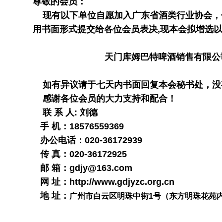
尊敬的会员：
现有以下单位自愿加入广东省酒类行业协会，
用书面形式提交给各位会员表决,现本会拟增选以
天门库姆巴特啤酒销售有限公司
如有异议请于七天内书面回复本会秘书处，没
感谢各位会员的大力支持和配合！
联 系 人: 刘德
手 机：18576559369
办公电话：020-36172939
传 真：020-36172925
邮 箱：gdjy@163.com
网 址：http://www.gdjyzc.org.cn
地 址：
广州市白云区明珠中街1号（东方明珠花苑