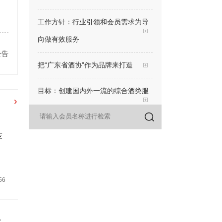
工作方针：行业引领和会员需求为导
向做有效服务
公告
把“广东省酒协”作为品牌来打造
目标：创建国内外一流的综合酒类服
务平台
行动上：9日会员日、19日会长走访
荐
日、29日专家面对面名酒辨识公益交
流日
56
三感：荣耀感、赋能感（增值感）、
信息感