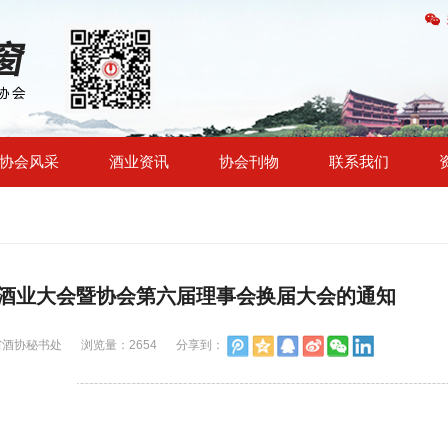
协会风采
酒业资讯
协会刊物
联系我们
广东酒业大会暨协会第六届理事会换届大会的通知
省酒协秘书处
浏览量：2654
分享到：